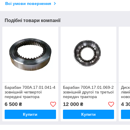
Всі умови повернення
Подібні товари компанії
Барабан 700А.17.01.041-4
Барабан 700А.17.01.069-2
Диск
зовнішній четвертої
зовнішній другої та третьої
ліви
передачі трактора
передач трактора
ново
Кіровець До 700,ДО
Кіровець До 700,ДО
трак
6 500
12 000
4 3
₴
₴
700А,К 701
700А,К 701,702,ДО 744
700,
Купити
Купити