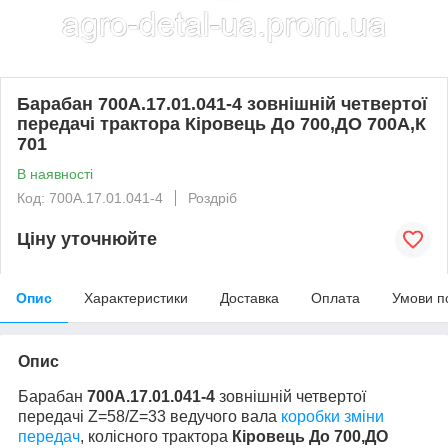
Барабан 700А.17.01.041-4 зовнішній четвертої
передачі трактора Кіровець До 700,ДО 700А,К
701
В наявності
Код: 700А.17.01.041-4
Роздріб
Ціну уточнюйте
Опис
Характеристики
Доставка
Оплата
Умови п
Опис
Барабан
700А.17.01.041-4
зовнішній четвертої
передачі Z=58/Z=33 ведучого вала
коробки зміни
передач
, колісного трактора
Кіровець До 700,ДО