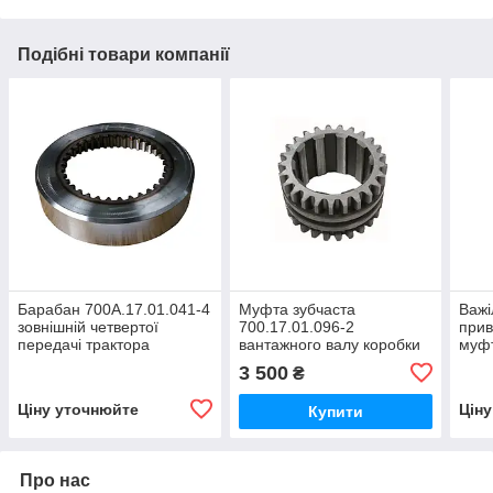
Подібні товари компанії
Барабан 700А.17.01.041-4
Муфта зубчаста
Важі
зовнішній четвертої
700.17.01.096-2
прив
передачі трактора
вантажного валу коробки
муфт
Кіровець До 700,ДО
трактора Кіровець До
валу
3 500
₴
700А,К 701
700,ДО 700А,К 701,ДО
Кіро
744
700А
Ціну уточнюйте
Цін
Купити
Про нас