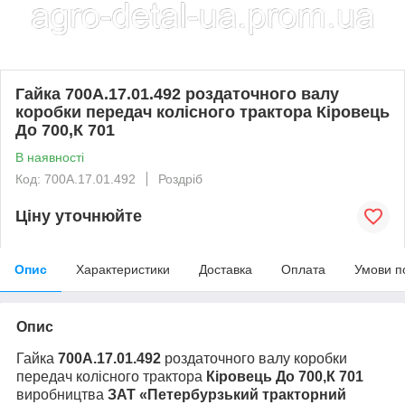
Гайка 700А.17.01.492 роздаточного валу
коробки передач колісного трактора Кіровець
До 700,К 701
В наявності
Код: 700А.17.01.492
Роздріб
Ціну уточнюйте
Опис
Характеристики
Доставка
Оплата
Умови п
Опис
Гайка
700А.17.01.492
роздаточного валу коробки
передач колісного трактора
Кіровець До 700,К 701
виробництва
ЗАТ «Петербурзький тракторний