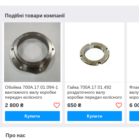
Подібні товари компанії
Обойма 700А.17.01.094-1
Гайка 700А.17.01.492
Флан
вантажного валу коробки
роздаточного валу
валу
передач колісного
коробки передач колісного
коро
трактора Кіровець До
трактора Кіровець До
КПП 
2 800
650
6 0
₴
₴
700,ДО 700А,К 701,ДО
700,К 701
Кіро
744
Купити
Купити
Про нас