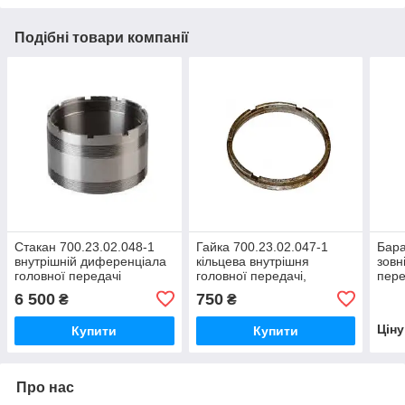
Подібні товари компанії
Стакан 700.23.02.048-1
Гайка 700.23.02.047-1
Бара
внутрішній диференціала
кільцева внутрішня
зовн
головної передачі
головної передачі,
пере
трактора Кіровець
диференціала трактора
Кіро
6 500
750
₴
₴
К-700,К-701,К-702,К-744
Кіровець К-700,К-701
700А
Цін
Купити
Купити
Про нас