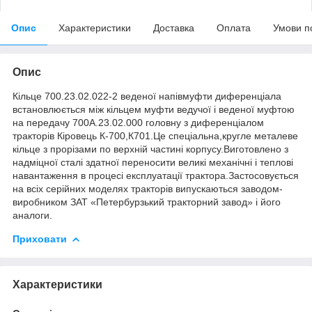
Опис
Характеристики
Доставка
Оплата
Умови п
Опис
Кільце 700.23.02.022-2 веденої напівмуфти диференціала
встановлюється між кільцем муфти ведучої і веденої муфтою
на передачу 700А.23.02.000 головну з диференціалом
тракторів Кіровець К-700,К701.Це спеціальна,кругле металеве
кільце з прорізами по верхній частині корпусу.Виготовлено з
надміцної сталі здатної переносити великі механічні і теплові
навантаження в процесі експлуатації трактора.Застосовується
на всіх серійних моделях тракторів випускаються заводом-
виробником ЗАТ «Петербурзький тракторний завод» і його
аналоги.
Приховати
Характеристики