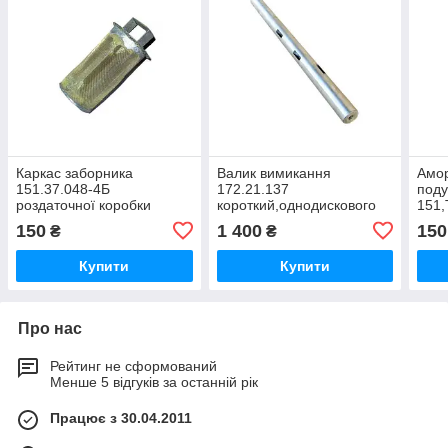
Каркас заборника
Валик вимикання
Амор
151.37.048-4Б
172.21.137
поду
роздаточної коробки
короткий,однодискового
151,
Т-151К,
зчеплення тракторів
1702
150
1 400
150
₴
₴
ХТЗ-17021,ХТЗ-17221,ХТЗ-16131.Т-156
Т-151,Т-156,Т-17221,Т-17021,Т-15
Купити
Купити
Про нас
Рейтинг не сформований
Менше 5 відгуків за останній рік
Працює з 30.04.2011