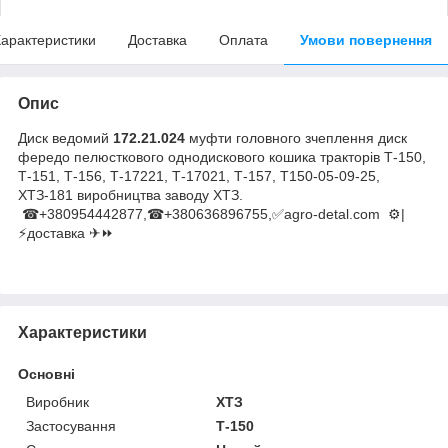
арактеристики
Доставка
Оплата
Умови повернення
Опис
Диск ведомий
172.21.024
муфти головного зчеплення диск
фередо пелюсткового однодискового кошика тракторів
Т-150,
Т-151, Т-156, Т-17221, Т-17021, Т-157, Т150-05-09-25,
ХТЗ-181
виробництва заводу ХТЗ.
☎+380954442877,☎+380636896755,✅agro-detal.com ⚙️|
⚡доставка ✈⏩
Характеристики
Основні
Виробник
ХТЗ
Застосування
Т-150