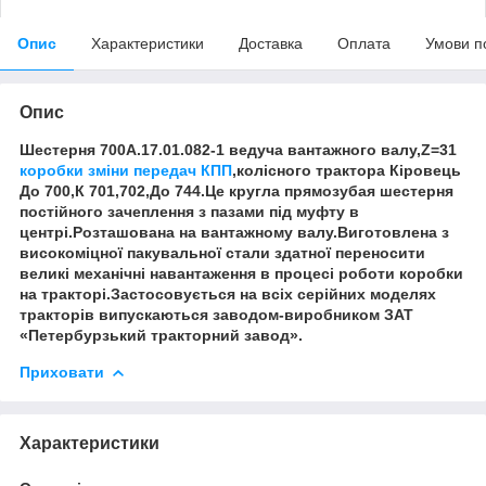
Опис
Характеристики
Доставка
Оплата
Умови п
Опис
Шестерня 700А.17.01.082-1 ведуча вантажного валу,Z=31
коробки зміни передач КПП
,колісного трактора Кіровець
До 700,К 701,702,До 744.Це кругла прямозубая шестерня
постійного зачеплення з пазами під муфту в
центрі.Розташована на вантажному валу.Виготовлена з
високоміцної пакувальної стали здатної переносити
великі механічні навантаження в процесі роботи коробки
на тракторі.Застосовується на всіх серійних моделях
тракторів випускаються заводом-виробником ЗАТ
«Петербурзький тракторний завод».
Приховати
Характеристики