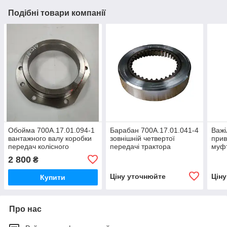
Подібні товари компанії
Обойма 700А.17.01.094-1
Барабан 700А.17.01.041-4
Важі
вантажного валу коробки
зовнішній четвертої
прив
передач колісного
передачі трактора
муфт
трактора Кіровець До
Кіровець До 700,ДО
валу
2 800
₴
700,ДО 700А,К 701,ДО
700А,К 701
Кіро
744
700А
Ціну уточнюйте
Цін
Купити
Про нас