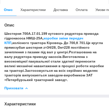
Опис
Характеристики
Доставка
Оплата
Умови п
Опис
Шестерня 700А.17.01.199 кутового редуктора привода
гідронасоса НМШ-25А,
коробки зміни передач
КПП
,колісного трактора Кіровець До 700,К 701.Це кругла
прямозубая шестерня z=34/28, Dн=228 постійного
зачеплення з пазами під вал у центрі.Розташована на
валу редуктора приводу насосів.Виготовлена з
високоміцної пакувальної стали здатної переносити
великі механічні навантаження в процесі роботи коробки
на тракторі.Застосовується на всіх серійних моделях
тракторів випускаються заводом-виробником ЗАТ
«Петербурзький тракторний завод».
Приховати
Характеристики