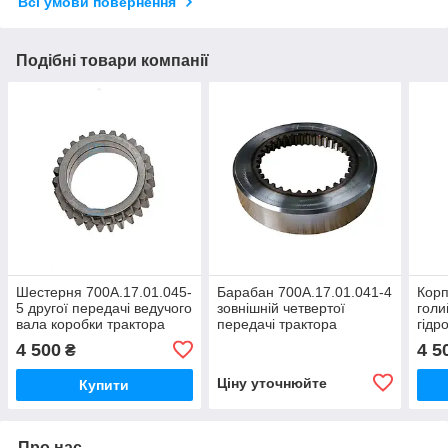
Всі умови повернення
Подібні товари компанії
Шестерня 700А.17.01.045-
Барабан 700А.17.01.041-4
Корп
5 другої передачі ведучого
зовнішній четвертої
голи
вала коробки трактора
передачі трактора
гідр
Кіровець До 700,ДО
Кіровець До 700,ДО
трак
4 500
4 5
₴
700А,К 701
700А,К 701
700,
Ціну уточнюйте
Купити
Про нас