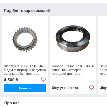
Подібні товари компанії
Шестерня 700А.17.01.045-
Барабан 700А.17.01.041-4
Важі
5 другої передачі ведучого
зовнішній четвертої
прив
вала коробки трактора
передачі трактора
муфт
Кіровець До 700,ДО
Кіровець До 700,ДО
валу
4 500
₴
700А,К 701
700А,К 701
Кіро
700А
Ціну уточнюйте
Цін
Купити
Про нас