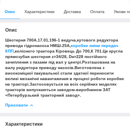
Опис
Характеристики
Доставка
Оплата
Умови п
Опис
Шестерня 700А.17.01.196-1 ведуча,кутового редуктора
привода гідронасоса НМШ-25А,
коробки зміни передач
КПП
,колісного трактора Кіровець До 700,К 701.Це кругла
прямозубая шестерня z=34/28, Dн=228 постійного
зачеплення з пазами під вал у центрі.Розташована на
валу редуктора приводу насосів.Виготовлена з
високоміцної пакувальної стали здатної переносити
великі механічні навантаження в процесі роботи коробки
на тракторі.Застосовується на всіх серійних моделях
тракторів випускаються заводом-виробником ЗАТ
«Петербурзький тракторний завод».
Приховати
Характеристики