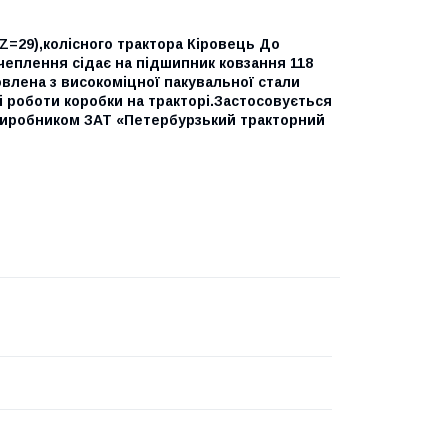
Z=29),колісного трактора Кіровець До
чеплення сідає на підшипник ковзання 118
влена з високоміцної пакувальної стали
і роботи коробки на тракторі.Застосовується
виробником ЗАТ «Петербурзький тракторний