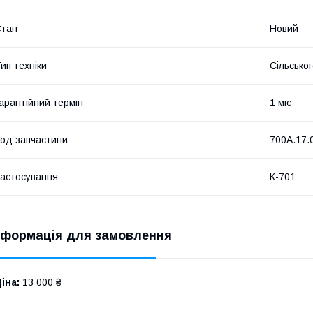
Стан
Новий
ип техніки
Сільсько
арантійний термін
1 міс
од запчастини
700А.17.
астосування
К-701
нформація для замовлення
іна:
13 000 ₴