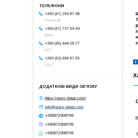
Ш
+380 (67) 290-87-09
7
Киевстар
р
+380 (57) 737-59-90
з
факс
з
+380 (95) 444-28-77
МТС
+380 (63) 689-67-55
Life:)
Х
https://agro-detal.com/
info@agro-detal.com
+380672908709
В
+380672908709
+380672908709
Т