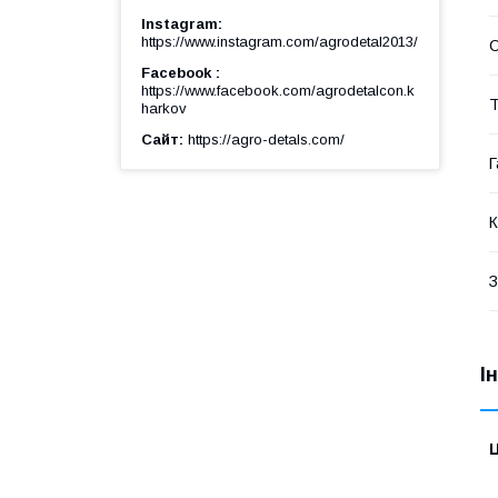
Instagram
https://www.instagram.com/agrodetal2013/
Facebook
https://www.facebook.com/agrodetalcon.k
Т
harkov
Сайт
https://agro-detals.com/
Г
К
З
І
Ц