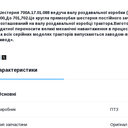
естерня 700А.17.01.088 ведуча валу роздавальної коробки (
00,До 701,702.Це кругла прямозубая шестерня постійного за
озташований на валу роздавальної коробці трактора.Вигото
датної переносити великі механічні навантаження в процес
на всіх серійних моделях тракторів випускаються заводом-
авод».
арактеристики
Основні
иробник
ПТЗ
ип запчастини
Оригінал