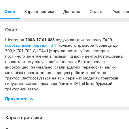
Опис
Характеристики
Доставка
Оплата
Умови п
Опис
Шестерня
700А.17.01.083
ведуча вантажного валу Z=29
коробки зміни передач КПП
,колісного трактора Кіровець До
700,К 701,702,До 744.Це кругла прямозубая шестерня
постійного зачеплення з пазами під вал у центрі.Розташована
на вантажному валу коробки передач.Виготовлена з
високоміцної пакувальної стали здатної переносити великі
механічні навантаження в процесі роботи коробки на
тракторі.Застосовується на всіх серійних моделях тракторів
випускаються заводом-виробником ЗАТ «Петербурзький
тракторний завод».
Приховати
Характеристики