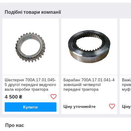
Подібні товари компанії
Шестерня 700А.17.01.045-
Барабан 700А.17.01.041-4
Важі
5 другої передачі ведучого
зовнішній четвертої
прив
вала коробки трактора
передачі трактора
муфт
Кіровець До 700,ДО
Кіровець До 700,ДО
валу
4 500
₴
700А,К 701
700А,К 701
Кіро
700А
Ціну уточнюйте
Цін
Купити
Про нас