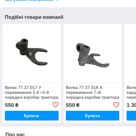
Подібні товари компанії
Вилка 77.37.017 У
Вилка 77.37.018 А
Вилк
перемикання 5-й і 6-й
перемикання 7-ій
кард
передачі коробки трактора
передачі,коробки трактора
пере
ДТ-75,ДТ-75Н,ДТ-75М,ДТ-75МВ,ДТ-75НБ
ДТ-75,ДТ-75Н,ДТ-75М,ДТ-75МВ,Д
ДТ-
550
550
1 3
₴
₴
Купити
Купити
Про нас