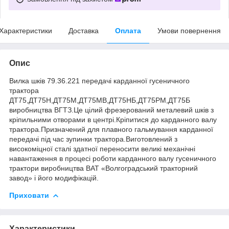
Характеристики
Доставка
Оплата
Умови повернення
Опис
Вилка шків 79.36.221 передачі карданної гусеничного
трактора
ДТ75,ДТ75Н,ДТ75М,ДТ75МВ,ДТ75НБ,ДТ75РМ,ДТ75Б
виробництва ВГТЗ.Це цілий фрезерований металевий шків з
кріпильними отворами в центрі.Кріпитися до карданного валу
трактора.Призначений для плавного гальмування карданної
передачі під час зупинки трактора.Виготовлений з
високоміцної сталі здатної переносити великі механічні
навантаження в процесі роботи карданного валу гусеничного
трактори виробництва ВАТ «Волгоградський тракторний
завод» і його модифікацій.
Приховати
Характеристики