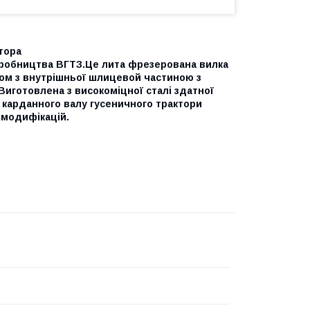
тора
робництва ВГТЗ.Це лита фрезерована вилка
ром з внутрішньої шлицевой частиною з
 Виготовлена з високоміцної сталі здатної
 карданного валу гусеничного трактори
 модифікацій.