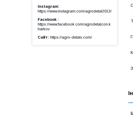
Instagram
https://www.instagram.com/agrodetal2013/
Facebook
Т
https://www.facebook.com/agrodetalcon.k
harkov
Г
Сайт
https://agro-detals.com/
К
З
І
Ц