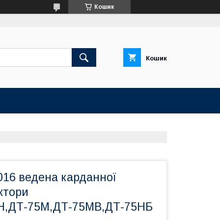
Кошик
Кошик
016 ведена карданної
ктори
Н,ДТ-75М,ДТ-75МВ,ДТ-75НБ