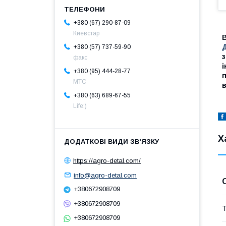
+380 (67) 290-87-09
Киевстар
В
+380 (57) 737-59-90
з
факс
і
+380 (95) 444-28-77
п
МТС
+380 (63) 689-67-55
Life:)
Х
https://agro-detal.com/
info@agro-detal.com
+380672908709
+380672908709
Т
+380672908709