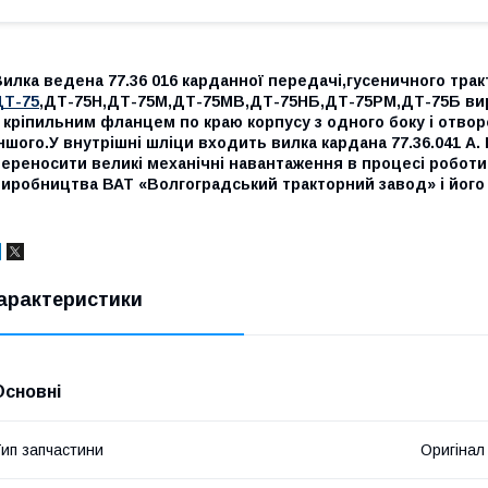
илка ведена 77.36 016 карданної передачі,гусеничного трак
ДТ-75
,ДТ-75Н,ДТ-75М,ДТ-75МВ,ДТ-75НБ,ДТ-75РМ,ДТ-75Б ви
 кріпильним фланцем по краю корпусу з одного боку і отво
ншого.У внутрішні шліци входить вилка кардана 77.36.041 А.
ереносити великі механічні навантаження в процесі роботи
виробництва ВАТ «Волгоградський тракторний завод» і його
арактеристики
Основні
ип запчастини
Оригінал