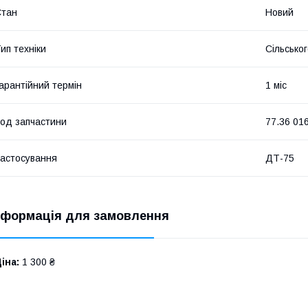
Стан
Новий
ип техніки
Сільсько
арантійний термін
1 міс
од запчастини
77.36 01
астосування
ДТ-75
нформація для замовлення
іна:
1 300 ₴