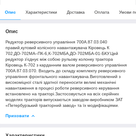
Опис
Характеристики
Доставка
Оплата
Умови п
Опис
Редуктор реверсивного управління 700А.87.03.040
правий,кутовий колісного навантажувача Кіровець К
702,ДО-702МА–ПК-6,К-702МБА,ДО-702МБА-01-БКУ.Цей
редуктор з'єднує між собою рульову колонку трактора
Кіровець К-702 з карданним валом реверсивного управління
700А.87.03.070. Входить до складу комплекту реверсивного
управління фронтального навантажувача.Виготовлений з
високоміцної сталі здатної переносити великі механічні
навантаження в процесі роботи реверсивного керування
встановлено на тракторі.Застосовується на всіх серійних
моделях тракторів випускаються заводом-виробником ЗАТ
«Петербурзький тракторний завод» та їх модифікаціями.
Приховати
Характеристики