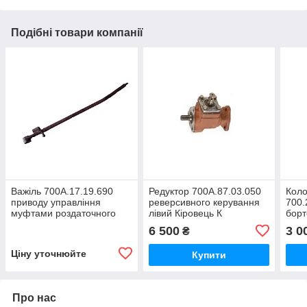
Подібні товари компанії
Важіль 700А.17.19.690
Редуктор 700А.87.03.050
Коло
приводу управління
реверсивного керування
700.
муфтами роздаточного
лівий Кіровець К
борт
валу коробки трактора
702,ДО-702МА–ПК-6
мост
6 500
3 0
₴
Кіровець До 700,ДО
К-70
700А,К 701
Ціну уточнюйте
Купити
Про нас