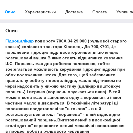
Опис
Характеристики
Доставка
Оплата
Умови п
Опис
Гідроциліндр
повороту 700А.34.29.000 (рульової старого
зразка),колісного трактора Кіровець До 700,К701,Це
поршневий гідроциліндр двосторонньої дії,по кінцях
розташовані вушка.В яких стоять підшипники ковзання
ШС. Поршень має два робочих положення, тобто
зберігається можливість керування гідроциліндром при
обох положеннях штока. Для того, щоб забезпечити
правильну роботу гідроциліндра, масло під тиском по
черзі надходить у нижню частину (циліндр виштовхує
поршень) і верхню (поршень опускається вниз). В той
момент коли масло заповнює одну з порожнин, з іншої
частини масло відводиться. В технічній літературі ці
порожнини представлені як "штокова" - в ній
розташовується шток, і "поршнева" - в ній відповідно
розташований поршень.Виготовлений з високоміцної
сталі здатної переносити великі механічні навантаження
в процесі роботи рульового керування