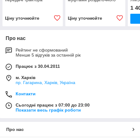
Кіровець До 700,ДО
валу коробки трактора
трак
1 4
700А,К 701
Кіровець До 700,ДО
700,
700А,К 701
701,
Ціну уточнюйте
Ціну уточнюйте
Про нас
Рейтинг не сформований
Менше 5 відгуків за останній рік
Працює з 30.04.2011
м. Харків
пр. Гагарина, Харків, Україна
Контакти
Сьогодні працює з 07:00 до 23:00
Показати весь графік роботи
Про нас