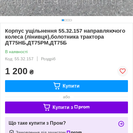
Корпус ущільнення 55.32.157 направляючого
колеса (лінивця),болотника трактора
ДТ75НБ,ДТ75РМ,ДТ75Б
В наявності
Код: 55.32.157
Роздріб
1 200
₴
Купити
або
Купити з
Що таке купити з Пром?
Замовлення під захистом