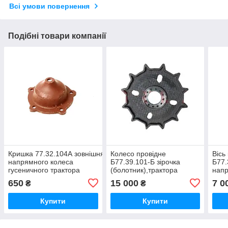
Всі умови повернення
Подібні товари компанії
Кришка 77.32.104А зовнішня
Колесо провідне
Вісь
напрямного колеса
Б77.39.101-Б зірочка
Б77.
гусеничного трактора
(болотник),трактора
напр
ДТ-75, ДТ-75Н, ДТ-75М,
ДТ75Б
(бол
650
15 000
7 0
₴
₴
ДТ-75МВ, ДТ-75НБ
ДТ-
Купити
Купити