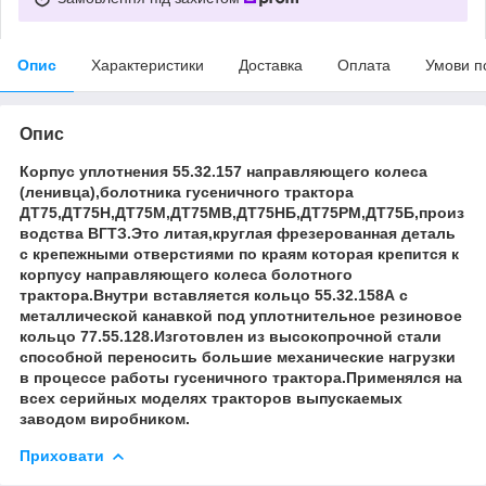
Опис
Характеристики
Доставка
Оплата
Умови п
Опис
Корпус уплотнения 55.32.157 направляющего колеса
(ленивца),болотника гусеничного трактора
ДТ75,ДТ75Н,ДТ75М,ДТ75МВ,ДТ75НБ,ДТ75РМ,ДТ75Б,произ
водства ВГТЗ.Это литая,круглая фрезерованная деталь
с крепежными отверстиями по краям которая крепится к
корпусу направляющего колеса болотного
трактора.Внутри вставляется кольцо 55.32.158А с
металлической канавкой под уплотнительное резиновое
кольцо 77.55.128.Изготовлен из высокопрочной стали
способной переносить большие механические нагрузки
в процессе работы гусеничного трактора.Применялся на
всех серийных моделях тракторов выпускаемых
заводом виробником.
Приховати