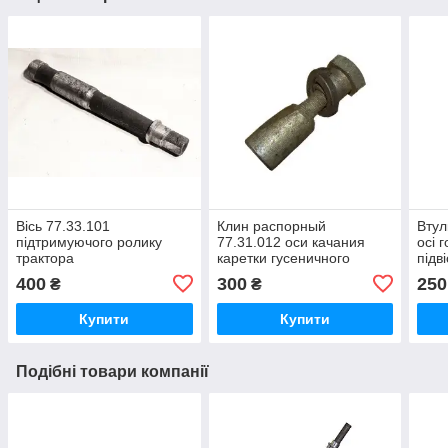
Вісь 77.33.101
Клин распорный
Втул
підтримуючого ролику
77.31.012 оси качания
осі 
трактора
каретки гусеничного
підв
ДТ-75,ДТ-75Н,ДТ-75М,ДТ-75МВ,ДТ-75НБ
трактора ДТ-75
трак
400
300
250
₴
₴
Купити
Купити
Подібні товари компанії