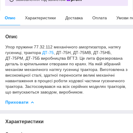
Опис
Характеристики
Доставка
Оплата
Умови п
Опис
Упор пружини 77.32.112 механічного амортизатора, натягу
гусениці, трактора
ДТ-75
, ДТ-75Н, ДТ-75МВ, ДТ-75НБ,
ДТ-75РМ, ДТ-75Б виробництва ВГТЗ. Це лита фрезерована
деталь із кріпильними отворами по краях. На якій зібраний
механізм механічного натягу гусениці трактора. Виготовлена з
високоміцної сталі, здатної переносити великі механічні
навантаження в процесі роботи ходової частини гусеничного
трактора. Застосовувався на всіх серійних моделях тракторів,
що випускаються заводом, виробником.
Приховати
Характеристики