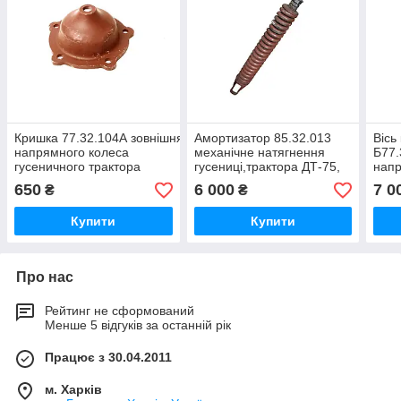
Кришка 77.32.104А зовнішня
Амортизатор 85.32.013
Вісь
напрямного колеса
механічне натягнення
Б77.
гусеничного трактора
гусениці,трактора ДТ-75,
напр
ДТ-75, ДТ-75Н, ДТ-75М,
ДТ-75Н, ДТ-75М,
(бол
650
6 000
7 0
₴
₴
ДТ-75МВ, ДТ-75НБ
ДТ-75МВ, ДТ-75НБ
ДТ-
Купити
Купити
Про нас
Рейтинг не сформований
Менше 5 відгуків за останній рік
Працює з 30.04.2011
м. Харків