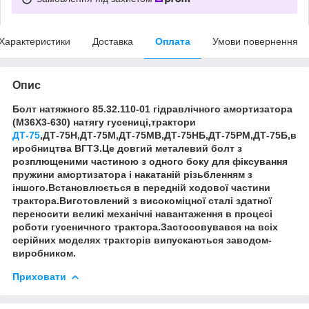
Характеристики
Доставка
Оплата
Умови повернення
Опис
Болт натяжного 85.32.110-01 гідравлічного амортизатора
(М36Х3-630) натягу гусениці,трактори
ДТ-75
,ДТ-75Н,ДТ-75М,ДТ-75МВ,ДТ-75НБ,ДТ-75РМ,ДТ-75Б,в
иробництва ВГТЗ.Це довгий металевий болт з
розплющеними частиною з одного боку для фіксування
пружини амортизатора і накатаній різьбленням з
іншого.Встановлюється в передній ходової частини
трактора.Виготовлений з високоміцної сталі здатної
переносити великі механічні навантаження в процесі
роботи гусеничного трактора.Застосовувався на всіх
серійних моделях тракторів випускаються заводом-
виробником.
Приховати