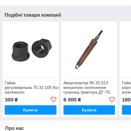
Подібні товари компанії
Гайка
Амортизатор 85.32.013
Гайк
регулювальна 75.32.105 болта
механічне натягнення
коро
натяжного
гусениці,трактора ДТ-75,
колі
пристрою гусеничного
ДТ-75Н, ДТ-75М,
напр
300
6 000
180
₴
₴
трактора Т-74, Т-74С1,
ДТ-75МВ, ДТ-75НБ
гусе
Т-74С2,ПБ 35
ДТ-
Купити
Купити
Про нас