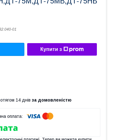
Н,ДТ-75М,ДТ-75МВ,ДТ-75НБ
32.040-01
Купити з
ротягом 14 днів
за домовленістю
 електронні платежі. Тепер ви можете купити