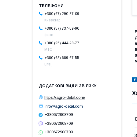
+380 (67) 290-87-09
Киевстар
+380 (57) 737-59-90
В
факс
+380 (95) 444-28-77
в
МТС
в
+380 (63) 689-67-55
Life:)
Х
https://agro-detal.com/
info@agro-detal.com
+380672908709
+380672908709
+380672908709
З