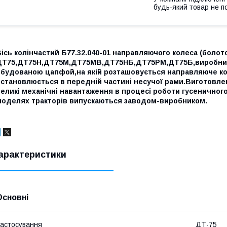
будь-який товар не п
ісь колінчастий Б77.32.040-01 направляючого колеса (болот
ДТ75,ДТ75Н,ДТ75М,ДТ75МВ,ДТ75НБ,ДТ75РМ,ДТ75Б,виробницт
вбудованою цапфой,на якій розташовується направляюче кол
становлюється в передній частині несучої рами.Виготовлен
еликі механічні навантаження в процесі роботи гусеничного
моделях тракторів випускаються заводом-виробником.
арактеристики
Основні
астосування
ДТ-75