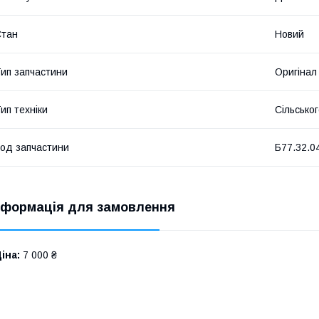
Стан
Новий
ип запчастини
Оригінал
ип техніки
Сільсько
од запчастини
Б77.32.0
нформація для замовлення
іна:
7 000 ₴