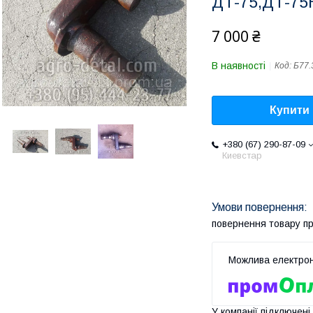
ДТ-75,ДТ-75
7 000 ₴
В наявності
Код:
Б77.
Купити
+380 (67) 290-87-09
Киевстар
повернення товару п
У компанії підключені