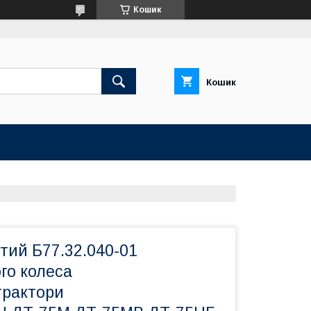
Кошик
Кошик
стий Б77.32.040-01
го колеса
трактори