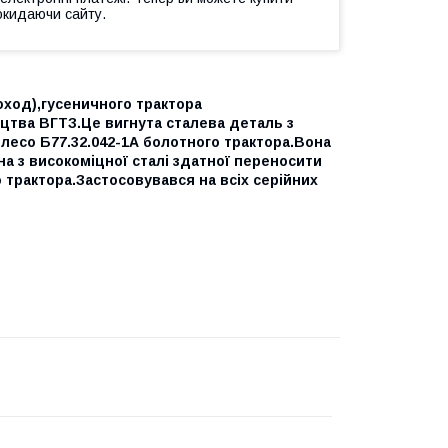
окидаючи сайту.
оход),гусеничного трактора
ва ВГТЗ.Це вигнута сталева деталь з
есо Б77.32.042-1А болотного трактора.Вона
а з високоміцної сталі здатної переносити
 трактора.Застосовувався на всіх серійних