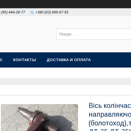
 (95) 444-28-77
+380 (63) 689-67-55
АС
КОНТАКТЫ
ДОСТАВКА И ОПЛАТА
Вісь колінча
направляючо
(болотоход),