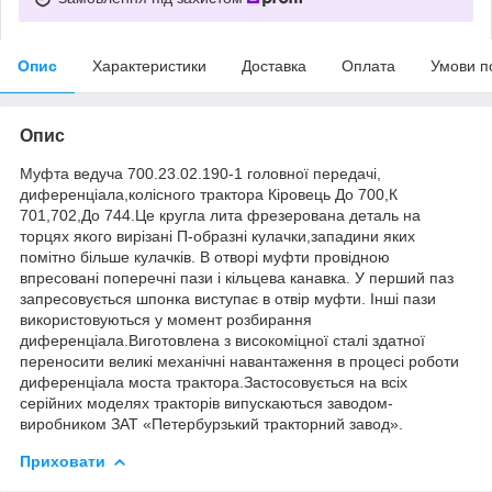
Опис
Характеристики
Доставка
Оплата
Умови п
Опис
Муфта ведуча 700.23.02.190-1 головної передачі,
диференціала,колісного трактора Кіровець До 700,К
701,702,До 744.Це кругла лита фрезерована деталь на
торцях якого вирізані П-образні кулачки,западини яких
помітно більше кулачків. В отворі муфти провідною
впресовані поперечні пази і кільцева канавка. У перший паз
запресовується шпонка виступає в отвір муфти. Інші пази
використовуються у момент розбирання
диференціала.Виготовлена з високоміцної сталі здатної
переносити великі механічні навантаження в процесі роботи
диференціала моста трактора.Застосовується на всіх
серійних моделях тракторів випускаються заводом-
виробником ЗАТ «Петербурзький тракторний завод».
Приховати