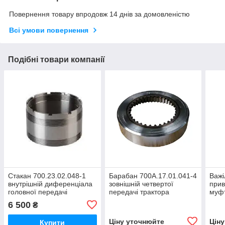
Повернення товару впродовж 14 днів за домовленістю
Всі умови повернення
Подібні товари компанії
Стакан 700.23.02.048-1
Барабан 700А.17.01.041-4
Важі
внутрішній диференціала
зовнішній четвертої
прив
головної передачі
передачі трактора
муфт
трактора Кіровець
Кіровець До 700,ДО
валу
6 500
₴
К-700,К-701,К-702,К-744
700А,К 701
Кіро
700А
Ціну уточнюйте
Цін
Купити