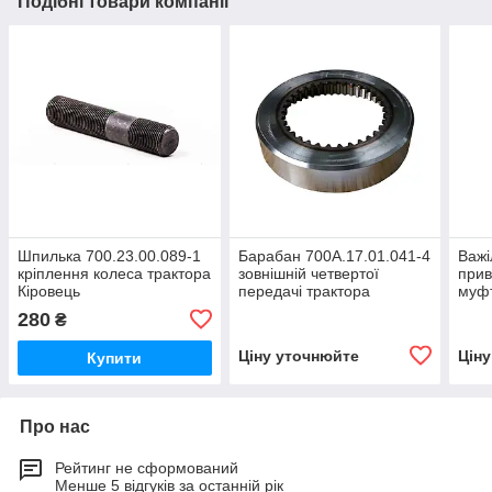
Подібні товари компанії
Шпилька 700.23.00.089-1
Барабан 700А.17.01.041-4
Важі
кріплення колеса трактора
зовнішній четвертої
прив
Кіровець
передачі трактора
муфт
К-700,К-700А,К-701
Кіровець До 700,ДО
валу
280
₴
700А,К 701
Кіро
700А
Ціну уточнюйте
Цін
Купити
Про нас
Рейтинг не сформований
Менше 5 відгуків за останній рік