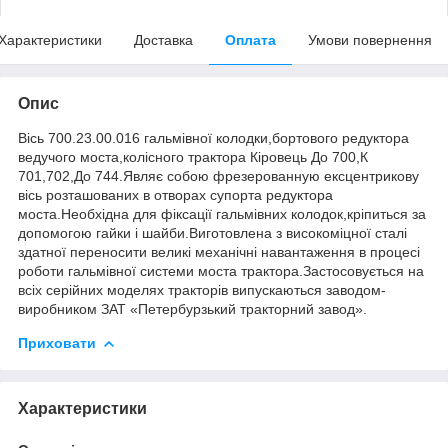
Характеристики
Доставка
Оплата
Умови повернення
Опис
Вісь 700.23.00.016 гальмівної колодки,бортового редуктора
ведучого моста,колісного трактора Кіровець До 700,К
701,702,До 744.Являє собою фрезерованную ексцентрикову
вісь розташованих в отворах супорта редуктора
моста.Необхідна для фіксації гальмівних колодок,кріпиться за
допомогою гайки і шайби.Виготовлена з високоміцної сталі
здатної переносити великі механічні навантаження в процесі
роботи гальмівної системи моста трактора.Застосовується на
всіх серійних моделях тракторів випускаються заводом-
виробником ЗАТ «Петербурзький тракторний завод».
Приховати
Характеристики