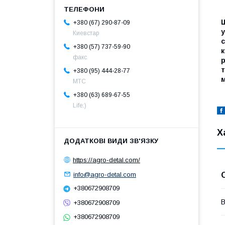
Ш
+380 (67) 290-87-09
Киевстар
+380 (57) 737-59-90
к
факс
р
+380 (95) 444-28-77
МТС
+380 (63) 689-67-55
Life:)
Х
https://agro-detal.com/
info@agro-detal.com
+380672908709
В
+380672908709
+380672908709