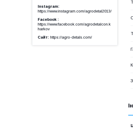
Т
Instagram
https://www.instagram.com/agrodetal2013/
Facebook
https://www.facebook.com/agrodetalcon.k
harkov
Т
Сайт
https://agro-detals.com/
Г
К
З
І
Ц