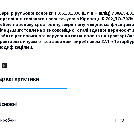
арнір рульової колонки Н.051.01.030 (шліц + шліц) 700А.34.
управління,колісного навантажувача Кіровець К 702,ДО-70
собою невелику хрестовину закріплену між двома фланцями
ілець.Виготовлена з високоміцної сталі здатної переносити
оботи реверсивного керування встановлено на тракторі.Зас
тракторів випускаються заводом-виробником ЗАТ «Петербурз
модифікаціями.
арактеристики
Основні
иробник
ПТЗ