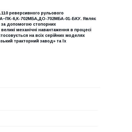
01.110 реверсивного рульового
2МА–ПК-6,К-702МБА,ДО-702МБА-01-БКУ. Являє
 за допомогою стопорних
 великі механічні навантаження в процесі
тосовується на всіх серійних моделях
ький тракторний завод» та їх