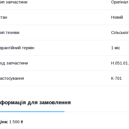
ип запчастини
Оригінал
Стан
Новий
ип техніки
Сільсько
арантійний термін
1 міс
од запчастини
Н.051.01
астосування
К-701
нформація для замовлення
іна:
1 500 ₴