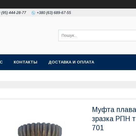
 (95) 444-28-77
+380 (63) 689-67-55
АС
КОНТАКТЫ
ДОСТАВКА И ОПЛАТА
Муфта плаваю
зразка РПН т
701