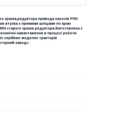
го зразка,редуктора привода насосів РПН
бая втулка з прямими шліцами по краю
054 старого зразка редуктора.Виготовлена з
механічні навантаження в процесі роботи
іх серійних моделях тракторів
кторний завод».