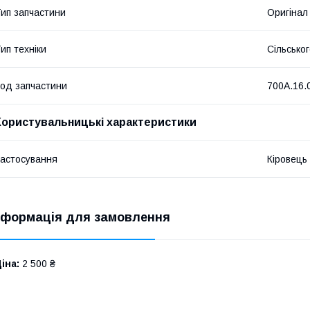
ип запчастини
Оригінал
ип техніки
Сільсько
од запчастини
700А.16.
Користувальницькі характеристики
астосування
Кіровець
нформація для замовлення
іна:
2 500 ₴