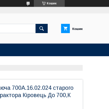
Кошик
Кошик
ча 700А.16.02.024 старого
рактора Кіровець До 700,К