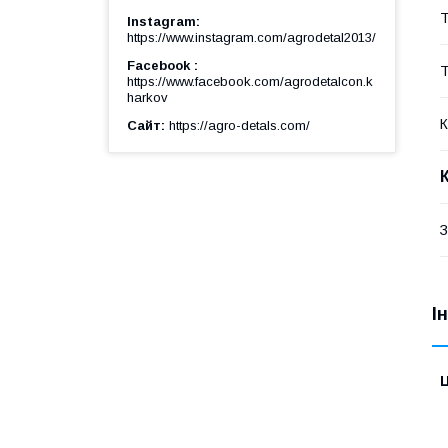
Т
Instagram
https://www.instagram.com/agrodetal2013/
Facebook
Т
https://www.facebook.com/agrodetalcon.k
harkov
К
Сайт
https://agro-detals.com/
З
І
Ц