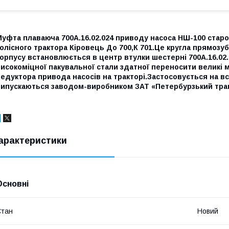
уфта плаваюча 700А.16.02.024 приводу насоса НШ-100 старо
олісного трактора Кіровець До 700,К 701.Це кругла прямозу
орпусу встановлюється в центр втулки шестерні 700А.16.02.
исокоміцної пакувальної стали здатної переносити великі 
едуктора привода насосів на тракторі.Застосовується на вс
випускаються заводом-виробником ЗАТ «Петербурзький тра
арактеристики
Основні
Стан
Новий