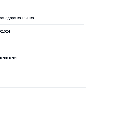
господарська техніка
02.024
 К700,К701