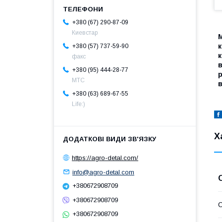
+380 (67) 290-87-09
Киевстар
М
к
+380 (57) 737-59-90
к
факс
в
+380 (95) 444-28-77
р
МТС
+380 (63) 689-67-55
Life:)
Х
https://agro-detal.com/
info@agro-detal.com
+380672908709
+380672908709
+380672908709