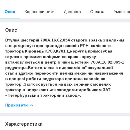
Опис
Характеристики
Доставка
Оплата
Умови п
Опис
Втулка шестерні 700А.16.02.054 старого зразка з великим
шліцом,редуктора привода насосів РПН, колісного
трактора Кіровець К700,К701.Це кругла прямозубая
втулка з прямими шліцами по краю корпусу
встановлюється в центр бічній шестерні 700А.16.02.065-1
редуктора.Виготовлена з високоміцної пакувальної
стали здатної переносити великі механічні навантаження
в процесі роботи редуктора привода насосів на
тракторі.Застосовується на всіх серійних моделях
тракторів випускаються заводом-виробником ЗАТ
«Петербурзький тракторний завод».
Приховати
Характеристики