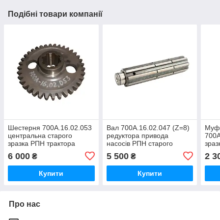
Подібні товари компанії
Шестерня 700А.16.02.053
Вал 700А.16.02.047 (Z=8)
Муф
центральна старого
редуктора привода
700А
зразка РПН трактора
насосів РПН старого
зраз
Кіровець До 700,К 701
зразка трактора Кіровець
Кіро
6 000
5 500
2 3
₴
₴
К700,К701
Купити
Купити
Про нас