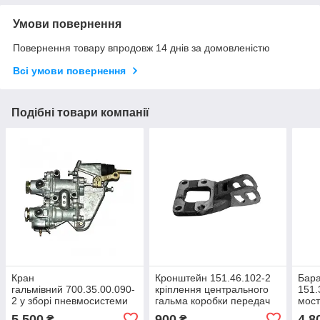
Умови повернення
Повернення товару впродовж 14 днів за домовленістю
Всі умови повернення
Подібні товари компанії
Кран
Кронштейн 151.46.102-2
Бара
гальмівний 700.35.00.090-
кріплення центрального
151.
2 у зборі пневмосистеми
гальма коробки передач
мост
гальм тракторів Кировець
колісного трактора Т-151,
5 500
900
4 8
₴
₴