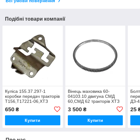
Всі умови повернення
Подібні товари компанії
Куліса 155.37.297-1
Вінець маховика 60-
Болт
коробки передач тракторів
04103.10 двигуна СМД
пере
Т156,Т17221-06,ХТЗ
60,СМД 62 тракторів ХТЗ
ДЗ-4
150К-09-25,Т157
Т-150,Т-151,Т-156,Т-157,Т-150-
квад
650
3 500
25
₴
₴
05-09-25
трак
ДТ-7
Купити
Купити
Про нас