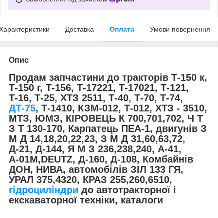
Характеристики
Доставка
Оплата
Умови повернення
Опис
Продам запчастини до тракторів Т-150 к,
Т-150 г, Т-156, Т-17221, Т-17021, Т-121,
Т-16, Т-25, ХТЗ 2511, Т-40, Т-70, Т-74,
ДТ-75
, Т-1410, КЗМ-012, Т-012, ХТЗ - 3510,
МТЗ, ЮМЗ, КІРОВЕЦЬ К 700,701,702, Ч Т
З Т 130-170, Карпатець ПЕА-1, двигунів З
М Д 14,18,20,22,23, З М Д 31,60,63,72,
Д-21, Д-144, Я М З 236,238,240, А-41,
А-01М,DEUTZ, Д-160, Д-108, Комбайнів
ДОН, НИВА, автомобілів ЗІЛ 133 ГЯ,
УРАЛ 375,4320, КРАЗ 255,260,6510,
гідроциліндри
до автотракторної і
екскаваторної техніки, каталоги