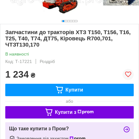
Запчастини до тракторів ХТЗ Т150, Т156, Т16,
Т25, Т40, Т74, ДТ75, Кіровець R700,701,
ЧТЗТ130,170
В наявності
Код: Т-17221
Роздріб
1 234
₴
Купити
або
Купити з
Що таке купити з Пром?
Замовлення під захистом