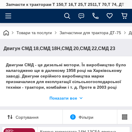
Запчасти к тракторам Т 150,Т 16,Т 25,Т 2511,Т 70,Т 74, ДТ 75
Товари та послуги
Запчастини для трактора ДТ-75
Д
Двигун СМД 18,СМД 18Н,СМД 20,СМД 22,СМД 23
Двигуни СМД - це дизельні мотори. Їх виробництво було
налагоджено ще в далекому 1958 році на Харківському
заводі. Двигуни серійного виробництва марки
призначалися для експлуатації сільськогосподарської
техніки - трактори, комбайни і т. д. Проте в 2003 році
виробництво було припинено, так як закрився завод-
Показати все
виготовлювач. Технічні характеристики двигунів СМД
наступні: Робочий об'єм циліндрів дорівнює 9,15 літрам.
Потужність даного агрегату дорівнює 160 л. с. Кількість
обертів колінчастого валу доходить до 2000 оборотів в
Сортування
0
Фільтри
хвилину, номінальна мінімальне значення дорівнює 800
оборотів в хвилину, а максимальна номінальна одно
agro-
Корпус термостата 14Н-13С5А двигуна