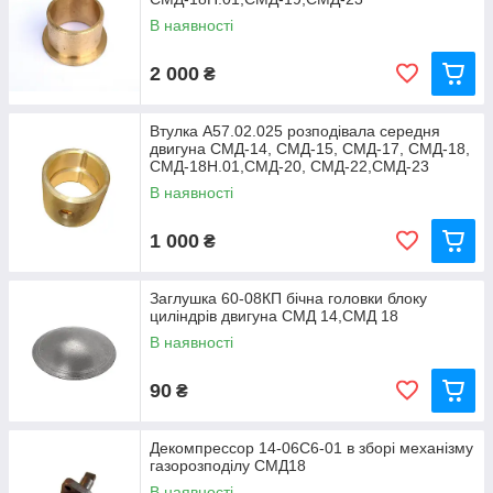
В наявності
2 000
₴
Втулка А57.02.025 розподівала середня
двигуна СМД-14, СМД-15, СМД-17, СМД-18,
СМД-18Н.01,СМД-20, СМД-22,СМД-23
В наявності
1 000
₴
Заглушка 60-08КП бічна головки блоку
циліндрів двигуна СМД 14,СМД 18
В наявності
90
₴
Декомпрессор 14-06С6-01 в зборі механізму
газорозподілу СМД18
В наявності