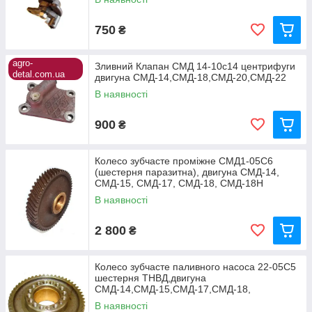
750
₴
agro-
Зливний Клапан СМД 14-10с14 центрифуги
detal.com.ua
двигуна СМД-14,СМД-18,СМД-20,СМД-22
В наявності
900
₴
Колесо зубчасте проміжне СМД1-05С6
(шестерня паразитна), двигуна СМД-14,
СМД-15, СМД-17, СМД-18, СМД-18Н
В наявності
2 800
₴
Колесо зубчасте паливного насоса 22-05С5
шестерня ТНВД,двигуна
СМД-14,СМД-15,СМД-17,СМД-18,
СМД-18Н.01
В наявності