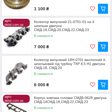
1 100
₴
agro-
Колектор випускний 21-0701-01 на 4
detal.com.ua
шпильки двигуна
СМД-18,СМД-20,СМД-22,СМД-23
В наявності
7 000
₴
Колектор випускний 18Н-0701 вихлопний 4-
шпильковий під турбіну ТКР 8,5 Н1 двигуна
СМД-18, СМД-20
В наявності
6 000
₴
agro-
Корпус ковпака головки СМД9-0628 двигуна
detal.com.ua
СМД-14СМД-18,СМД-22,СМД-23
В наявності