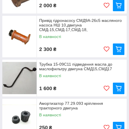
2 000
₴
Привід гідронасосу СМД9А-26с5 масляного
насоса НШ 10,двигуна
СМД-15,СМД-17,СМД-18,
СМД-18Н.01,СМД-20,СМД-22
В наявності
2 300
₴
Трубка 15-09С11 підведення масла до
маслофильтру двигуна СМД15,СМД17
В наявності
1 600
₴
Амортизатор 77.29.093 кріплення
тракторного двигуна
В наявності
250
₴