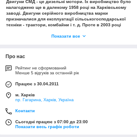
Двигуни СМД - це дизельні мотори. Їх виробництво було
налагоджено ще в далекому 1958 році на Харківському
заводі. Двигуни серійного виробництва марки
призначалися для експлуатації сільськогосподарської
техніки - трактори, комбайни і т. д. Проте в 2003 році
виробництво було припинено, так як закрився завод-
Показати все
виготовлювач. Технічні
характеристики двигунів СМД наступні: Робочий об'єм
циліндрів дорівнює 9,15 літрам. Потужність даного
агрегату дорівнює 160 л. с. Кількість обертів
Про нас
колінчастого валу доходить до 2000 оборотів в
хвилину, номінальна мінімальне значення дорівнює 800
Рейтинг не сформований
оборотів в хвилину, а максимальна номінальна одно
Менше 5 відгуків за останній рік
2180 оборотів в хвилину. Кількість циліндрів в двигунах
СМД дорівнює 6. Місця розташування циліндрів в
Працює з 30.04.2011
моторі V-образні, при цьому кут розвалу дорівнює 90
градусів. Діаметр кожного циліндра - 130 мм Хід поршня
м. Харків
пр. Гагарина, Харків, Україна
дорівнює 115 мм Система охолодження даного мотора
водяна, замкнутого типу, а також забезпечена
Контакти
примусовою вентиляцією. В характеристиках двигуна
СМД також передбачена комбінована система мастила
Сьогодні працює з 07:00 до 23:00
система пуску представлена у вигляді пускового
Показати весь графік роботи
двигуна П-350, що володіє дистанційним
запуском. Лінійка шестициліндрових V-образних