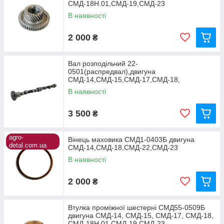
СМД-18Н.01,СМД-19,СМД-23
системі допускається заміна води на антифриз. У
системі є відцентровий водяний насос, який і
В наявності
забезпечує необхідну циркуляцію рідини по всій
замкнутій системі охолодження.
2 000
₴
Вал розподільчий 22-
0501(распредвал),двигуна
СМД-14,СМД-15,СМД-17,СМД-18,
СМД-18Н.01,СМД-19,СМД-22
В наявності
3 500
₴
agro-
Вінець маховика СМД1-0403Б двигуна
detal.com.ua
СМД-14,СМД-18,СМД-22,СМД-23
В наявності
2 000
₴
Втулка проміжної шестерні СМД55-0509Б
двигуна СМД-14, СМД-15, СМД-17, СМД-18,
СМД-18Н.01,СМД-19,СМД-23