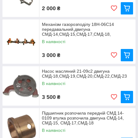
2 000
₴
Механізм газорозподілу 18Н-06С14
передавальний,двигуна
СМД-14,СМД-15,СМД-17,СМД-18,
СМД-18Н.01,СМД-19
В наявності
3 000
₴
Насос масляний 21-09с2 двигуна
СМД-18,СМД-19,СМД-20,СМД-22,СМД-23
В наявності
3 500
₴
Підшипник розпочила передній СМД 14-
0109 втулка розпочила двигуна СМД-14,
СМД-15, СМД-17,СМД-18
В наявності