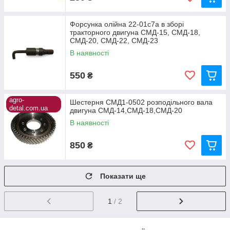
Форсунка олійна 22-01с7а в зборі
тракторного двигуна СМД-15, СМД-18,
СМД-20, СМД-22, СМД-23
В наявності
550
₴
agro-
Шестерня СМД1-0502 розподільного вала
detal.com.ua
двигуна СМД-14,СМД-18,СМД-20
В наявності
850
₴
Показати ще
1
/ 2